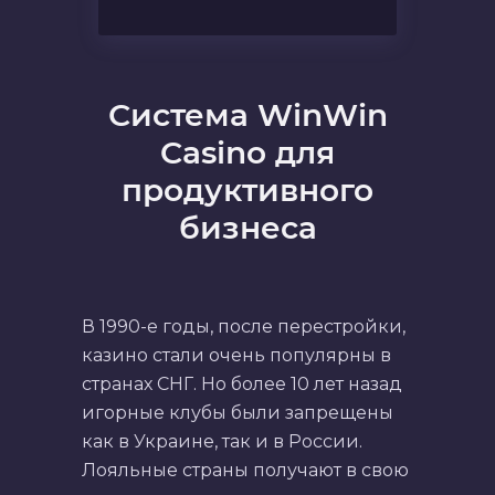
Система WinWin
Casino для
продуктивного
бизнеса
В 1990-е годы, после перестройки,
казино стали очень популярны в
странах СНГ. Но более 10 лет назад
игорные клубы были запрещены
как в Украине, так и в России.
Лояльные страны получают в свою