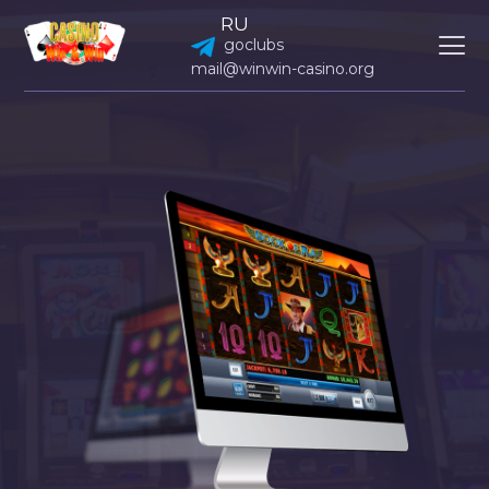
RU
goclubs
mail@winwin-casino.org