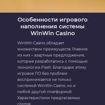
Особенности игрового
наполнения системы
WinWin Casino
WinWin Casino обладает
множеством преимуществ. Главное
из них – азартные предлоджения,
которые разработались с помощью
технологии Flash. Благодаря этому
игровое ПО без проблем
воспринимается не только
системой WinWin Casino, но и
любой другой платформой.
Характеристики предлагаемых
слотов: