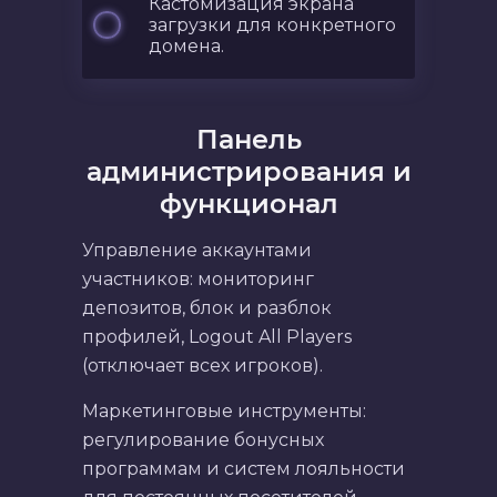
Кастомизация экрана
загрузки для конкретного
домена.
Панель
администрирования и
функционал
Управление аккаунтами
участников: мониторинг
депозитов, блок и разблок
профилей, Logout All Players
(отключает всех игроков).
Маркетинговые инструменты:
регулирование бонусных
программам и систем лояльности