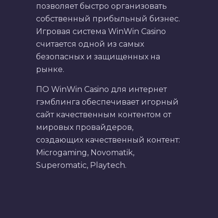
позволяет быстро организовать
собственный прибыльный бизнес.
Игровая система WinWin Casino
считается одной из самых
безопасных и защищенных на
рынке.
ПО WinWin Casino для интернет
гэмблинга обеспечивает игорный
сайт качественным контентом от
мировых провайдеров,
создающих качественный контент:
Microgaming, Novomatik,
Superomatic, Playtech.