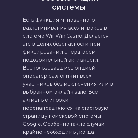
системы
Есть функция мгновенного
разлогинивания всех игроков в
системе WinWin Casino. Делается
это в целях безопасности при
фиксировании оператором
подозрительной активности.
Воспользовавшись опцией,
оператор разлогинит всех
участников без исключения или в
выбранном онлайн зале. Все
активные игроки
перенаправляются на стартовую
страницу поисковой системы
Google. Особенно такие случаи
крайне необходимы, когда