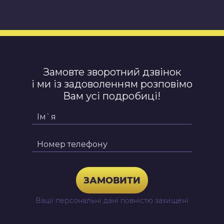
Замовте зворотний дзвінок
і ми із задоволенням розповімо
Вам усі подробиці!
Ім`я
Номер телефону
ЗАМОВИТИ
Ваші персональні дані повністю захищені