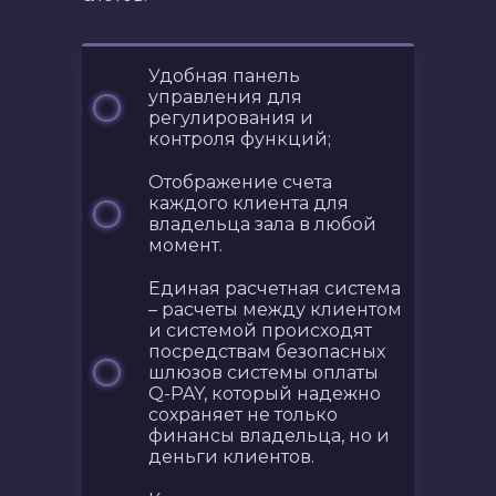
Удобная панель
управления для
регулирования и
контроля функций;
Отображение счета
каждого клиента для
владельца зала в любой
момент.
Единая расчетная система
– расчеты между клиентом
и системой происходят
посредствам безопасных
шлюзов системы оплаты
Q-PAY, который надежно
сохраняет не только
финансы владельца, но и
деньги клиентов.