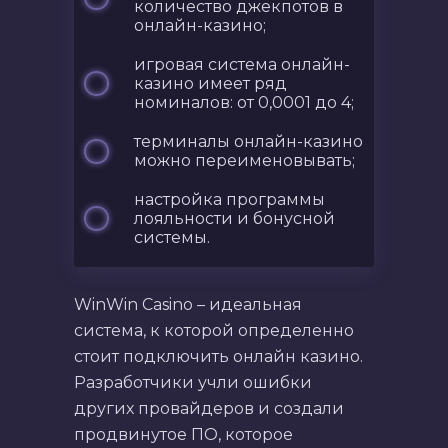
количество джекпотов в
онлайн-казино;
игровая система онлайн-
казино имеет ряд
номиналов: от 0,0001 до 4;
терминалы онлайн-казино
можно переименовывать;
настройка программы
лояльности и бонусной
системы.
WinWin Casino – идеальная
система, к которой определенно
стоит подключить онлайн казино.
Разработчики учли ошибки
других провайдеров и создали
продвинутое ПО, которое