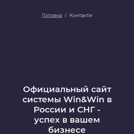
Головна
/
Контакти
Официальный сайт
системы Win&Win в
России и СНГ -
успех в вашем
бизнесе