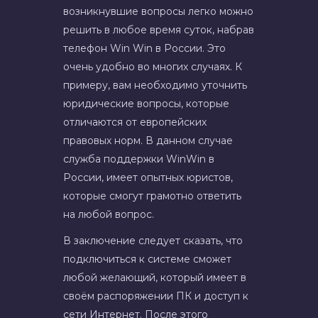
возникнувшие вопросы легко можно
решить в любое время суток, набрав
телефон Win Win в России. Это
очень удобно во многих случаях. К
примеру, вам необходимо уточнить
юридические вопросы, которые
отличаются от европейских
правовых норм. В данном случае
служба поддержки WinWin в
России, имеет опытных юристов,
которые смогут грамотно ответить
на любой вопрос.
В заключение следует сказать, что
подключиться к системе сможет
любой желающий, который имеет в
своём распоряжении ПК и доступ к
сети Интернет. После этого